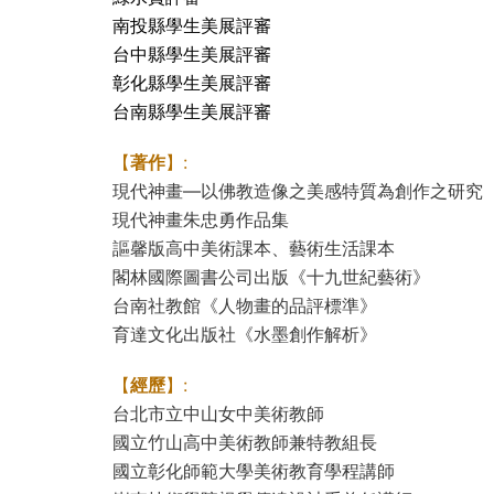
南投縣學生美展評審
台中縣學生美展評審
彰化縣學生美展評審
台南縣學生美展評審
【
著作
】:
現代神畫—以佛教造像之美感特質為創作之研究
現代神畫朱忠勇作品集
謳馨版高中美術課本、藝術生活課本
閣林國際圖書公司出版《十九世紀藝術》
台南社教館《人物畫的品評標準》
育達文化出版社《水墨創作解析》
【
經歷
】:
台北市立中山女中美術教師
國立竹山高中美術教師兼特教組長
國立彰化師範大學美術教育學程講師