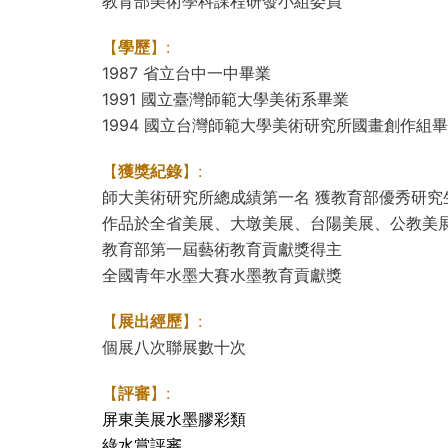
教育部美術學科課程研發小組委員
【
學歷
】:
1987 省立台中一中畢業
1991 國立臺灣師範大學美術系畢業
1994 國立台灣師範大學美術研究所國畫創作組
【
獲獎紀錄
】:
師大美術研究所總成績第一名 獲教育部優秀研究
作品於全省美展、大墩美展、台陽美展、公教美
教育部第一屆藝術教育貢獻獎得主
全國青年水墨大賽水墨教育貢獻獎
【
展出經歷
】:
個展八次聯展數十次
【
評審
】:
屏東美展水墨膠彩類
綠水賞評審