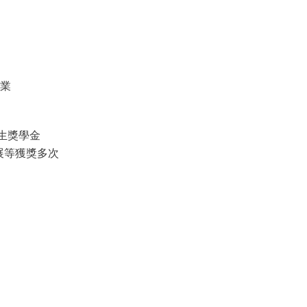
畢業
生獎學金
展等獲獎多次