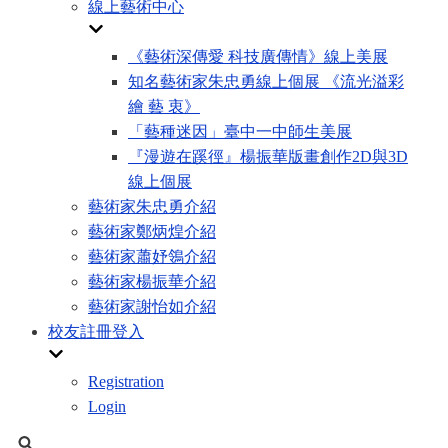
線上藝術中心
《藝術深傳愛 科技廣傳情》線上美展
知名藝術家朱忠勇線上個展 《流光溢彩
繪 藝 衷》
「藝種迷因」臺中一中師生美展
『漫遊在蹊徑』楊振華版畫創作2D與3D
線上個展
藝術家朱忠勇介紹
藝術家鄭炳煌介紹
藝術家蕭妤鴒介紹
藝術家楊振華介紹
藝術家謝怡如介紹
校友註冊登入
Registration
Login