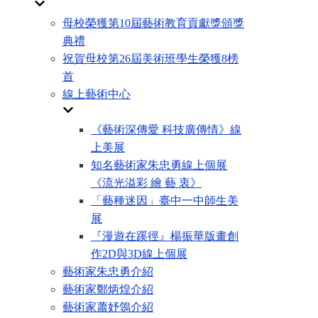
母校榮獲第10屆藝術教育貢獻獎頒獎
典禮
祝賀母校第26屆美術班學生榮獲8榜
首
線上藝術中心
《藝術深傳愛 科技廣傳情》線
上美展
知名藝術家朱忠勇線上個展
《流光溢彩 繪 藝 衷》
「藝種迷因」臺中一中師生美
展
『漫遊在蹊徑』楊振華版畫創
作2D與3D線上個展
藝術家朱忠勇介紹
藝術家鄭炳煌介紹
藝術家蕭妤鴒介紹