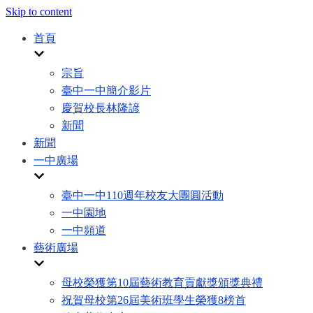
Skip to content
首頁
宗旨
臺中一中簡介影片
慶賀校長林隆諺
新聞
新聞
一中廣場
臺中一中110週年校友大團圓活動
一中園地
一中頻道
藝術廣場
母校榮獲第10屆藝術教育貢獻獎頒獎典禮
祝賀母校第26屆美術班學生榮獲8榜首