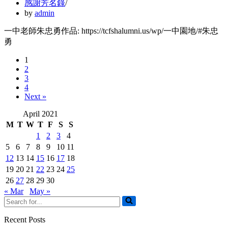
感謝芳名錄
by
admin
一中老師朱忠勇作品: https://tcfshalumni.us/wp/一中園地/#朱忠
勇
1
2
3
4
Next »
April 2021
M
T
W
T
F
S
S
1
2
3
4
5
6
7
8
9
10
11
12
13
14
15
16
17
18
19
20
21
22
23
24
25
26
27
28
29
30
« Mar
May »
Search
for...
Recent Posts