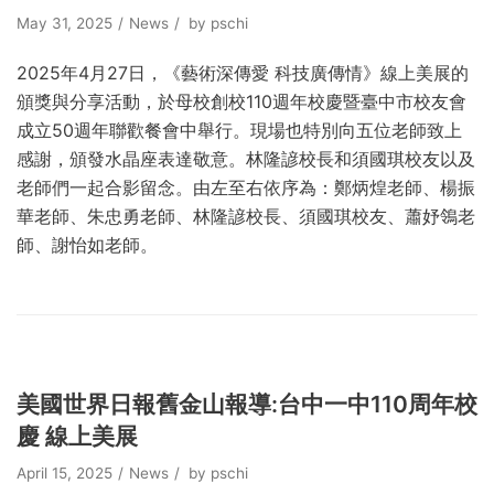
May 31, 2025
News
by
pschi
2025年4月27日，《藝術深傳愛 科技廣傳情》線上美展的
頒獎與分享活動，於母校創校110週年校慶暨臺中市校友會
成立50週年聯歡餐會中舉行。現場也特別向五位老師致上
感謝，頒發水晶座表達敬意。林隆諺校長和須國琪校友以及
老師們一起合影留念。由左至右依序為：鄭炳煌老師、楊振
華老師、朱忠勇老師、林隆諺校長、須國琪校友、蕭妤鴒老
師、謝怡如老師。
美國世界日報舊金山報導:台中⼀中110周年校
慶 線上美展
April 15, 2025
News
by
pschi